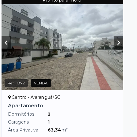
Pronto para morar
Ref.:
1872
VENDA
Centro - Araranguá/SC
Apartamento
Dormitórios
2
Garagens
1
Área Privativa
63,34
m²