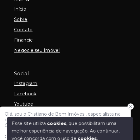
Início
Sobre
Contato
Financie
Negocie seu Imóvel
Social
Instagram
Facebook
Youtube
Olá, sou o Cristiano de Bem Imóves , especialista na
Linkedin
compra e venda de imoveis e avaliação imobiliária em
Esse site utiliza
cookies
, que possibilitam uma
Criciúma e região e todo Sul de Santa Catarina.
melhor experiência de navegação.
Ao continuar,
Como posso ajudar?
você concorda com o uso de
cookies
.
© Copyright 2026 - Cristiano de Bem - CRECI PF