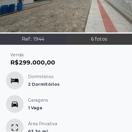
Ref.:
1944
6
fotos
Venda
R$299.000,00
Dormitórios
2 Dormitórios
Garagens
1 Vaga
Área Privativa
63,34 m²