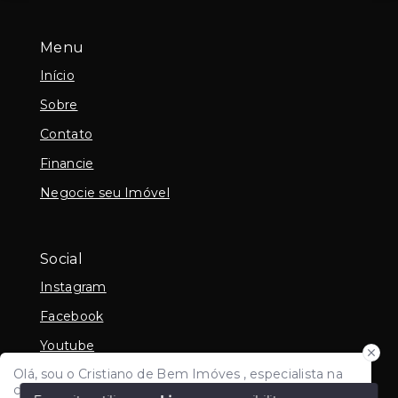
Menu
Início
Sobre
Contato
Financie
Negocie seu Imóvel
Social
Instagram
Facebook
Youtube
Olá, sou o Cristiano de Bem Imóves , especialista na
Linkedin
compra e venda de imoveis e avaliação imobiliária em