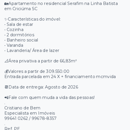
🏡Apartamento no residencial Serafim na Linha Batista
em Criciúma SC
✨Características do imóvel:
• Sala de estar
• Cozinha
• 2 dormitórios
• Banheiro social
• Varanda
• Lavanderia/ Área de lazer
📐Área privativa a partir de 66,83m²
💰Valores a partir de 309.550.00
Entrada parcelada em 24 X + financiamento mcmvida
📆Data de entrega: Agosto de 2026
📲Fale com quem muda a vida das pessoas!
.
Cristiano de Bem
Especialista em Imóveis
99641 0262 / 99678-8357
.
Ref. PE