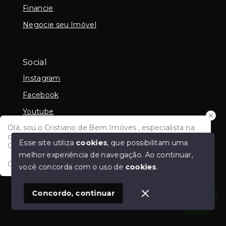
Financie
Negocie seu Imóvel
Social
Instagram
Facebook
Youtube
Olá, sou o Cristiano de Bem Imóves , especialista na
Linkedin
compra e venda de imoveis e avaliação imobiliária em
Esse site utiliza
cookies
, que possibilitam uma
Criciúma e região e todo Sul de Santa Catarina.
melhor experiência de navegação.
Ao continuar,
Como posso ajudar?
você concorda com o uso de
cookies
.
© Copyright 2026 - Cristiano de Bem - CRECI PF
26908 PJ 8915 - Todos os direitos reservados
1
Concordo, continuar
SITE PARA IMOBILIARIA