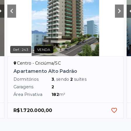
Ref.:
243
VENDA
Centro - Criciúma/SC
Apartamento Alto Padrão
Dormitórios
3
, sendo
2
suítes
Garagens
2
Área Privativa
182
m²
R$1.720.000,00