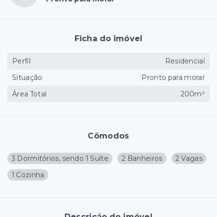
Ficha do imóvel
Perfil
Residencial
Situação
Pronto para morar
Área Total
200m²
Cômodos
3 Dormitórios, sendo 1 Suíte
2 Banheiros
2 Vagas
1 Cozinha
Descrição do imóvel