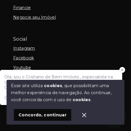
Financie
Negocie seu Imóvel
Social
Instagram
Facebook
Youtube
Olá, sou o Cristiano de Bem Imóves , especialista na
Linkedin
compra e venda de imoveis e avaliação imobiliária em
Esse site utiliza
cookies
, que possibilitam uma
Criciúma e região e todo Sul de Santa Catarina.
melhor experiência de navegação.
Ao continuar,
Como posso ajudar?
você concorda com o uso de
cookies
.
© Copyright 2026 - Cristiano de Bem - CRECI PF
26908 PJ 8915 - Todos os direitos reservados
1
Concordo, continuar
SITE PARA IMOBILIARIA