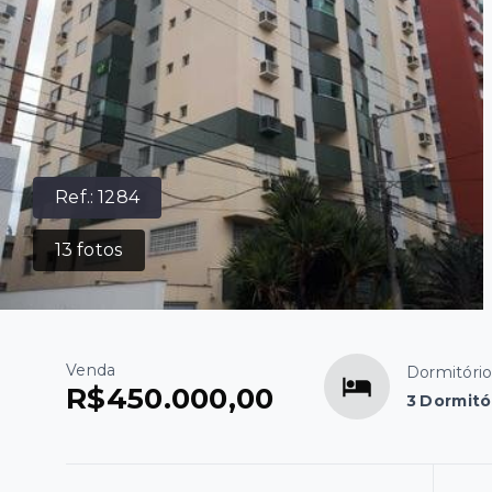
Ref.:
1284
13
fotos
Venda
Dormitóri
R$450.000,00
3 Dormitó