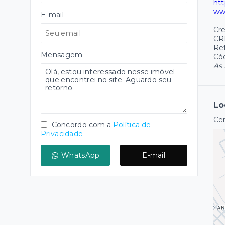
htt
ww
E-mail
Cre
CR
Ref
Mensagem
Cód
As 
Lo
Cen
Concordo com a
Política de
Privacidade
WhatsApp
E-mail