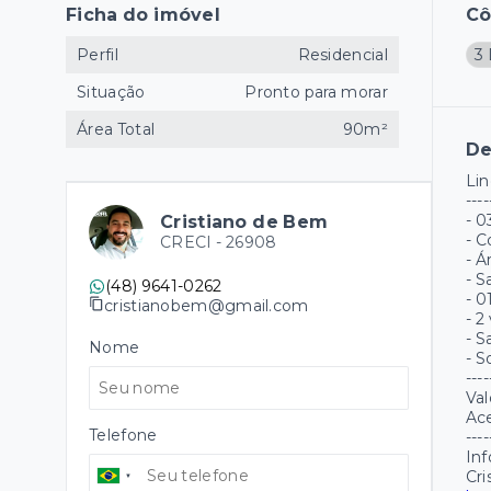
Ficha do imóvel
C
Perfil
Residencial
3 
Situação
Pronto para morar
Área Total
90m²
De
Lin
----
- 0
Cristiano de Bem
- C
CRECI -
26908
- Á
- S
(48) 9641-0262
- 0
cristianobem@gmail.com
- 
- S
Nome
- S
----
Val
Ac
Telefone
----
In
Cri