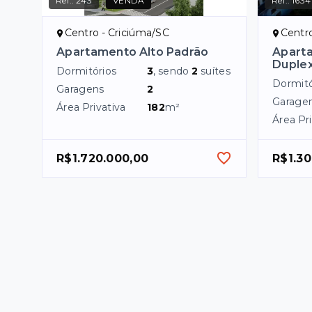
Ref.:
243
VENDA
Ref.:
1634
Centro - Criciúma/SC
Centro
Apartamento Alto Padrão
Apart
Duple
Dormitórios
3
, sendo
2
suítes
Dormitó
Garagens
2
Garage
Área Privativa
182
m²
Área Pri
R$1.720.000,00
R$1.30