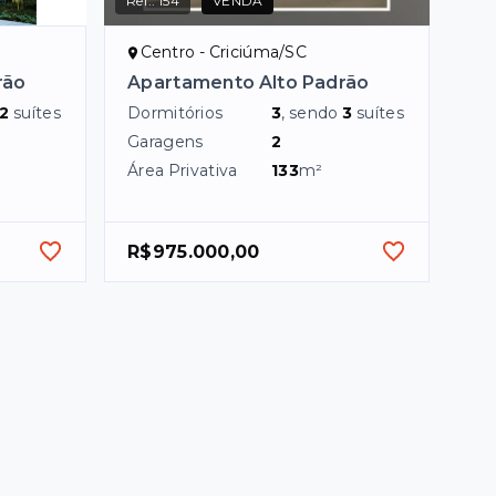
Ref.:
154
VENDA
Centro - Criciúma/SC
rão
Apartamento Alto Padrão
2
suítes
Dormitórios
3
, sendo
3
suítes
Garagens
2
Área Privativa
133
m²
R$975.000,00