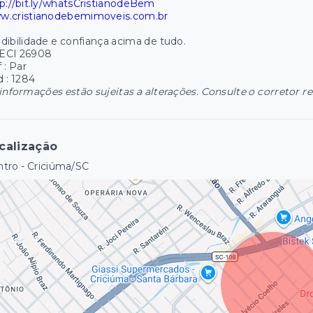
p://bit.ly/whatsCristianodeBem
w.cristianodebemimoveis.com.br
dibilidade e confiança acima de tudo.
ECI 26908
 : Par
 : 1284
informações estão sujeitas a alterações. Consulte o corretor r
calização
tro - Criciúma/SC