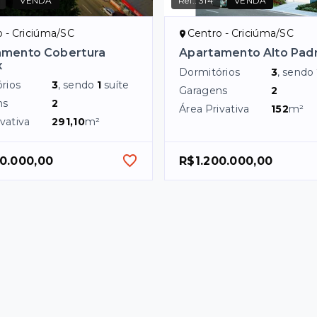
VENDA
Ref.:
314
VENDA
 - Criciúma/SC
Centro - Criciúma/SC
amento Cobertura
Apartamento Alto Pad
x
Dormitórios
3
, sendo
rios
3
, sendo
1
suíte
Garagens
2
ns
2
Área Privativa
152
m²
vativa
291,10
m²
0.000,00
R$1.200.000,00