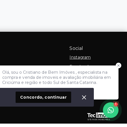
Social
Instagram
Facebook
Olá, sou o Cristiano de Bem Imóves , especialista na
Youtube
compra e venda de imoveis e avaliação imobiliária em
Criciúma e região e todo Sul de Santa Catarina.
Linkedin
Como posso ajudar?
 Imóvel
Concordo, continuar
1
SITE PARA IMOBILIARIA