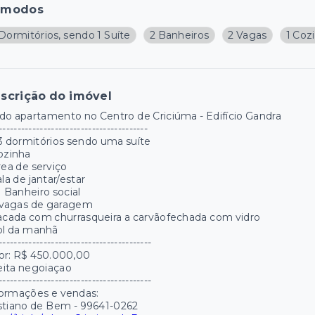
ômodos
Dormitórios, sendo 1 Suíte
2 Banheiros
2 Vagas
1 Coz
scrição do imóvel
do apartamento no Centro de Criciúma - Edifício Gandra
----------------------------------------
3 dormitórios sendo uma suíte
ozinha
rea de serviço
ala de jantar/estar
1 Banheiro social
2 vagas de garagem
acada com churrasqueira a carvãofechada com vidro
ol da manhã
-----------------------------------------
or: R$ 450.000,00
eita negoiaçao
-----------------------------------------
formações e vendas:
stiano de Bem - 99641-0262