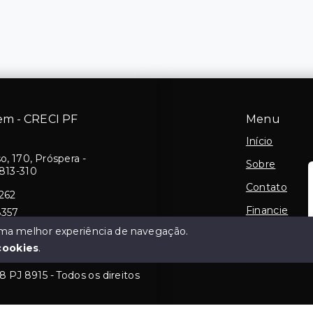
Bem - CRECI PF
Menu
Início
, 170, Próspera -
Sobre
813-310
Contato
262
Financie
8357
gmail.com
 uma melhor experiência de navegação.
Negocie seu
cookies
.
 PJ 8915 - Todos os direitos