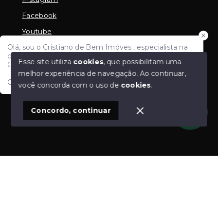
Facebook
Youtube
Olá, sou o Cristiano de Bem Imóves , especialista na
Linkedin
compra e venda de imoveis e avaliação imobiliária em
Esse site utiliza
cookies
, que possibilitam uma
Criciúma e região e todo Sul de Santa Catarina.
melhor experiência de navegação.
Ao continuar,
Como posso ajudar?
você concorda com o uso de
cookies
.
© Copyright 2026 - Cristiano de Bem - CRECI PF
26908 PJ 8915 - Todos os direitos reservados
1
Concordo, continuar
SITE PARA IMOBILIARIA
Início
Histórico
Favoritos