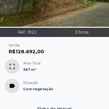
Ref.:
1922
3
fotos
Venda
R$128.692,00
Área Total
387 m²
Situação
Com vegetação
Ficha do imóvel